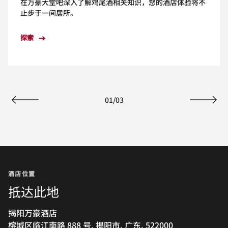
在万豪大堂吧深入了解鸡尾酒相关知识，您的酒店体验将不
止步于一间居所。
探索
01
/
03
上一页
下一页
酒店位置
抵达此地
揭阳万豪酒店
榕城区临江南路 888 号, 揭阳市, 广东, 522000