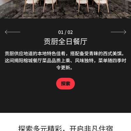
01
/
02
贡厨全日餐厅
万豪中餐厅
贡厨供应地道的本地特色佳肴，搭配备受青睐的西式美馔。
揭阳万豪中餐厅是一处格调雅致的用餐之所，供应高品质、
这间揭阳榕城餐厅菜品品质上乘、风味独特，菜单随四季时
美味可口且舒心暖胃的餐食，并提供真诚周到的个性化服
令更新。
务。
探索
探索
探索多元精彩，开启非凡住宿