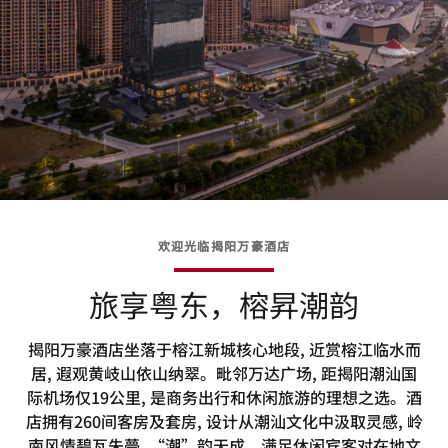
欢迎光临揭阳万豪酒店
旅享粤东，榕昇潮韵
揭阳万豪酒店坐落于榕江新城核心地段, 近赏榕江临水而
居, 遐观黄岐山依山纳翠。毗邻万达广场, 距揭阳潮汕国
际机场仅19公里, 是商务出行和休闲旅游的理想之选。酒
店拥有260间客房及套房, 设计从潮汕文化中汲取灵感, 岭
南风情碧瓦朱甍, “潮”韵天成。满足休闲宾客对在地文