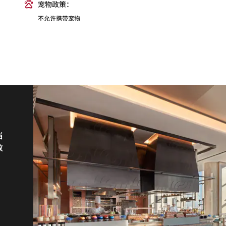
宠物政策：
不允许携带宠物
当
色
于
放
包
、