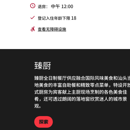
中午 12:00
退房：
18
登记入住年龄下限
查看无障碍设施
臻厨
万豪中餐厅
大堂酒廊
臻厨全日制餐厅供应融合国际风味美食和汕头
万豪酒店标志性的万豪中餐厅主理地道潮汕特
大堂酒廊为宾客打造一处集多功能风格和用途
地美食的丰富自助餐和精致零点菜单，特设开
风味及新派粤菜美馔，并设有八间雅致的景观
一体的活力社交之所，日间出品各式精品咖啡
式厨房为宾客献上主厨现场烹制的各色美食佳
厢，是商务用餐及亲友聚会的理想之选。
甜点和下午茶，夜间这里则变换为一处时尚酒
肴，还可透过朗阔的落地窗欣赏迷人的城市景
吧，奉上特调鸡尾酒搭配多款风味小吃。
观。
探索
探索
探索