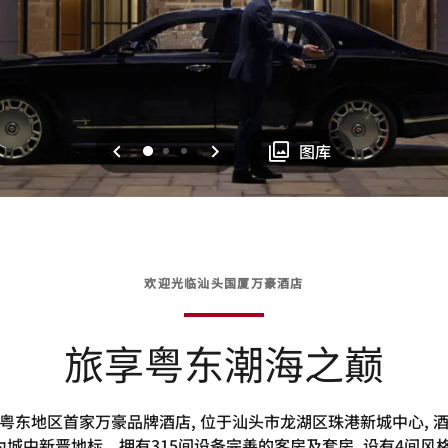
上一页
下一页
0
1
2
图库
欢迎光临汕头国厦万豪酒店
旅享粤东潮海之巅
粤东地区首家万豪品牌酒店, 位于汕头市龙湖区珠港新城中心, 
作为城中新晋地标。拥有315间设备完善的客房及套房, 设有4间