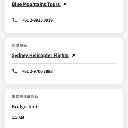
Blue Mountains Tours
+61 2-9913 8939
区域观光
Sydney Helicopter Flights
+61 2-9700 7888
家庭与儿童活动
Bridgeclimb
1.5 KM