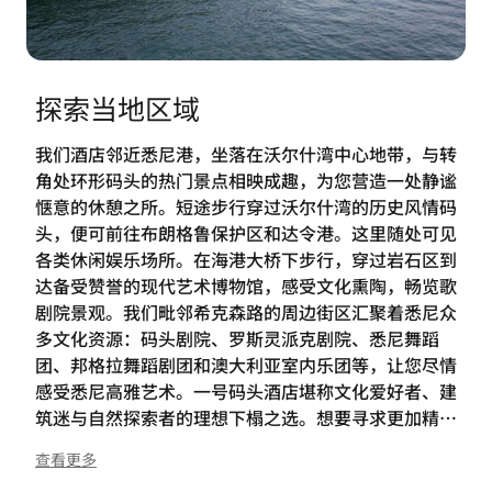
探索当地区域
我们酒店邻近悉尼港，坐落在沃尔什湾中心地带，与转
角处环形码头的热门景点相映成趣，为您营造一处静谧
惬意的休憩之所。短途步行穿过沃尔什湾的历史风情码
头，便可前往布朗格鲁保护区和达令港。这里随处可见
各类休闲娱乐场所。在海港大桥下步行，穿过岩石区到
达备受赞誉的现代艺术博物馆，感受文化熏陶，畅览歌
剧院景观。我们毗邻希克森路的周边街区汇聚着悉尼众
多文化资源：码头剧院、罗斯灵派克剧院、悉尼舞蹈
团、邦格拉舞蹈剧团和澳大利亚室内乐团等，让您尽情
感受悉尼高雅艺术。一号码头酒店堪称文化爱好者、建
筑迷与自然探索者的理想下榻之选。想要寻求更加精彩
的体验，不妨就近参加海港大桥攀爬活动，还可前往岩
查看更多
石市场寻觅好物，或参加各类徒步游览活动，深入探寻