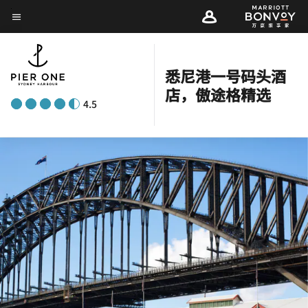
Skip
菜单文本
to
main
content
悉尼港一号码头酒
店，傲途格精选
4.5