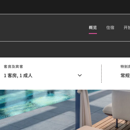
概览
住宿
开
客房及宾客
特别
1
客房,
1
成人
常规