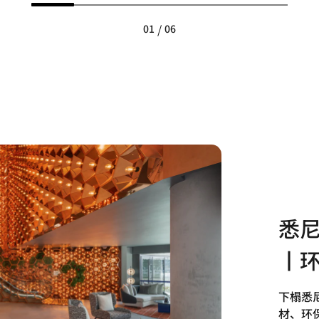
/
01
06
悉
丨
下榻悉
材、环