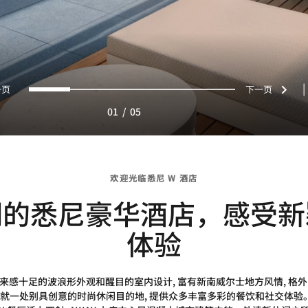
上一页
下一
0
1
2
3
4
|
01
/
05
欢迎光临悉尼 W 酒店
们的悉尼豪华酒店，感受新
体验
用未来感十足的波浪形外观和醒目的室内设计, 富有新南威尔士地方风情, 
 成就一处别具创意的时尚休闲目的地, 提供众多丰富多彩的餐饮和社交体验