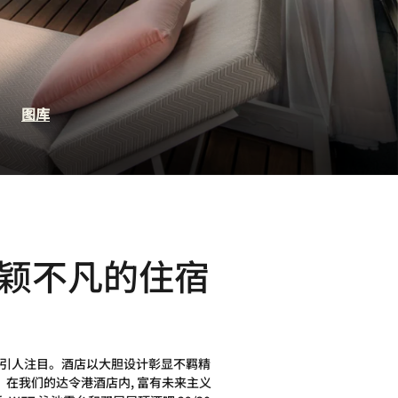
页
图库
颖不凡的住宿
格外引人注目。酒店以大胆设计彰显不羁精
。在我们的达令港酒店内, 富有未来主义