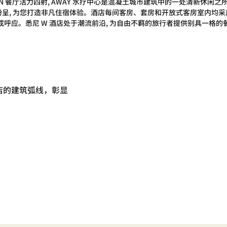
 餐厅活力四射, AWAY 水疗中心是混凝土城市建筑中的一处清新休闲之所, 
纷呈, 为您打造非凡住宿体验。酒店每间客房、套房和开放式客房室内均采
呼应。悉尼 W 酒店处于潮流前沿, 为自由不羁的旅行者提供别具一格
店的建筑弧线，彰显