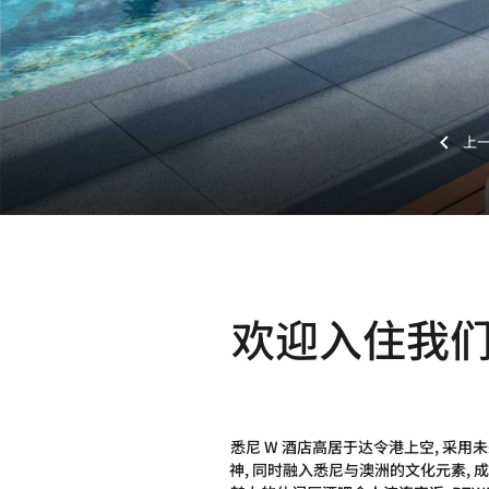
欢迎入住我
悉尼 W 酒店高居于达令港上空, 采
神, 同时融入悉尼与澳洲的文化元素,