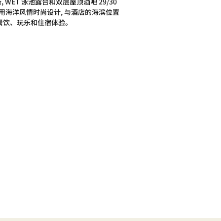
WET 泳池露台和双层屋顶酒吧 29/30
用海洋风情时尚设计, 与酒店的海滨位置
的餐饮、玩乐和住宿体验。