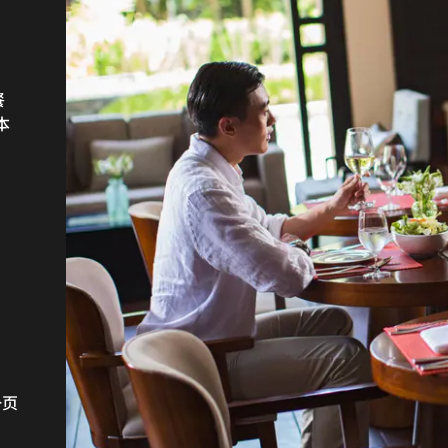
餐
厅，
本
R
一页