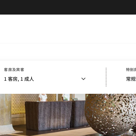
客房及宾客
特别
1
客房,
1
成人
常规