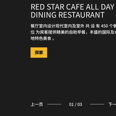
RED STAR CAFE ALL DAY
STAR ANISE CHINESE
DINING RESTAURANT
RESTAURANT
餐厅室内设计现代室内及室外 共 设 有 450 个
茴香庭是一间内设 15 个私人包厢的非凡中餐
位 为宾客提供精美的自助早餐，丰盛的国际及
供应粤式佳肴、海南当地和其他地区的特色菜
地特色美食 。
品，着力缔造卓越的精致餐饮体验。
THE LOUNGE LOBBY BA
探索
探索
小盘餐点搭配壮美景观
探索
上一页
01
/
03
下