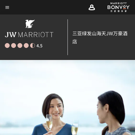
Skip
菜单文本
to
main
content
三亚绿发山海天JW万豪酒
店
4.5