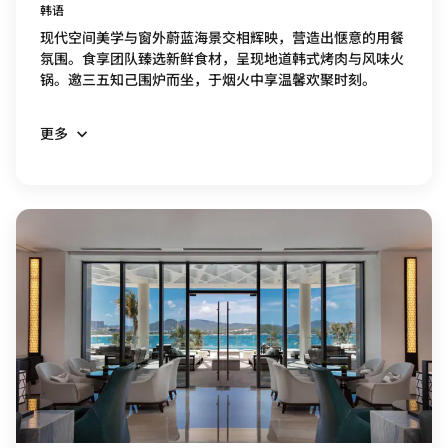
韩语
现代空间美学与窗外蔚蓝海景交相辉映，营造出惬意的用餐
氛围。食享团队臻选新鲜食材，呈现地道韩式烤肉与风味火
锅。邀三五知己围炉而坐，于烟火中享温馨欢聚时刻。
更多