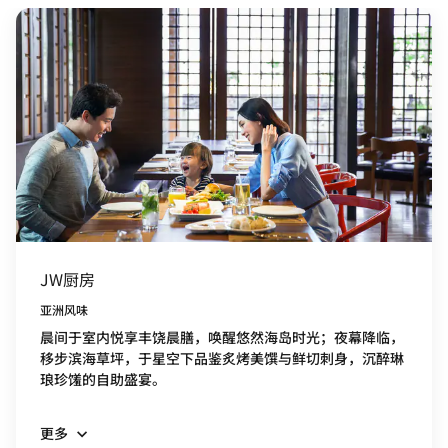
JW厨房
亚洲风味
晨间于室内悦享丰饶晨膳，唤醒悠然海岛时光；夜幕降临，
移步滨海草坪，于星空下品鉴炙烤美馔与鲜切刺身，沉醉琳
琅珍馐的自助盛宴。
更多