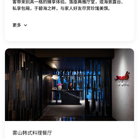
客带来别具一格的臻享体验。落座典雅厅堂，或海景露台、
私享包厢，于碧海之畔，与家人好友尽赏珍馐美馔。
更多
雾山韩式料理餐厅