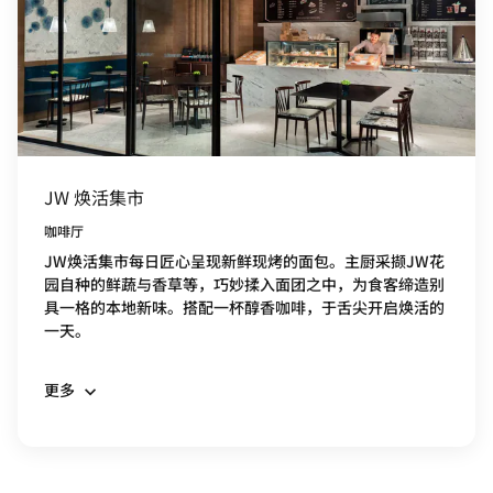
JW 焕活集市
咖啡厅
JW焕活集市每日匠心呈现新鲜现烤的面包。主厨采撷JW花
园自种的鲜蔬与香草等，巧妙揉入面团之中，为食客缔造别
具一格的本地新味。搭配一杯醇香咖啡，于舌尖开启焕活的
一天。
更多