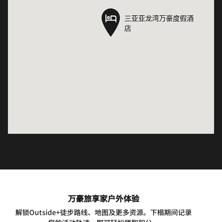
三亚亚龙湾万豪度假酒
三亚亚龙湾万豪度假酒
店
店
万豪旅享家户外体验
解锁Outside+徒步路线、地图及更多资源。下榻期间记录