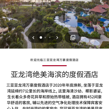
上一页
下一页
0
1
2
欢迎光临三亚亚龙湾万豪度假酒店
亚龙湾绝美海滨的度假酒店
三亚亚龙湾万豪度假酒店于2020年年底焕新, 坐落于亚龙
湾延绵约7公里长的海岸线上, 这里海清沙幼、椰影婆娑,
生长着众多奇花异草和原始热带植被, 酒店拥有452间豪
华舒适的客房, 辅以先进的空气净化处理技术保障宾客安
心入住。在时尚简约的客房内, 您可将亚龙湾的美景尽收