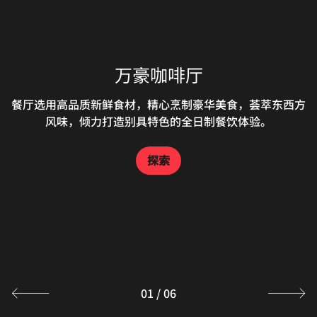
海韵风情吧
万豪中餐厅
忘忧吧
万豪咖啡厅
沉浸于亚龙湾的壮丽美景之间，沐浴在明媚的热带阳光下，
忘忧·大堂酒廊采用现代装饰混合木质元素，营造出轻松舒
万豪特色中餐厅于 2024 年 6 月完成焕新。餐厅供应各式时
餐厅选用高品质新鲜食材，精心烹制豪华美食，荟萃东西方
享用可口三明治、小吃和异国情调鸡尾酒。更有特色甘甜冰
尚可口的粤菜、以及海南本地菜和潮州美食，雅致闲适的环
适的无忧度假氛围，可以在此一边欣赏亚龙湾的景色，一边
淇淋、新鲜水果沙冰和爽口热带果汁，带给您不可思议的冰
风味，倾力打造别具特色的全日制餐饮体验。
品饮富有异国情调的鸡尾酒或天然果汁
境与精致美食相映成趣。
爽感受。
探索
探索
探索
鱼吧海边餐厅
探索
江户银日餐厅
坐在伞下，或沐浴着阳光，尽情享用餐厅供应的三亚当地海
寿司可谓 Edogin 餐厅真正的精髓所在，这间豪华日式餐厅
鲜，别有一番滋味。开胃菜美味可口，令人垂涎三尺，但丰
的座位设置颇具德川幕府时代的传统风情。
盛的海鲜主菜和我们的特色万豪汉堡会让您更加称道。
探索
探索
01
/
06