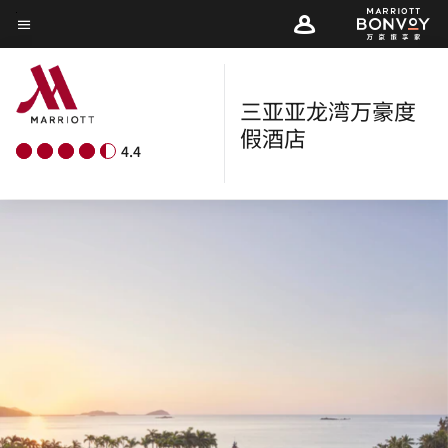
Skip
菜单文本
to
main
content
三亚亚龙湾万豪度
假酒店
4.4