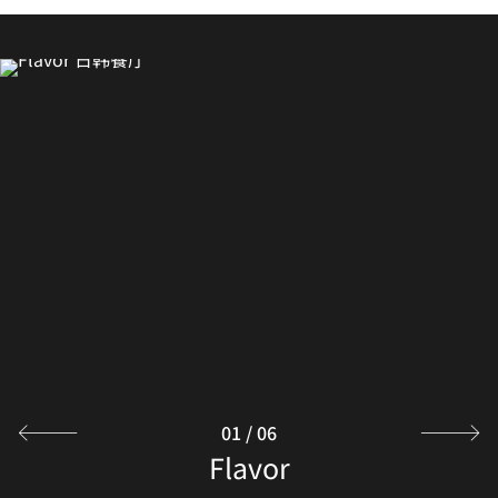
Breakers All-Day Dining Restaurant
Latitude 18 Lobby Lounge
Latitude 18 Lobby Lounge
Ai Mei Chinese Restaurant
欢迎莅临艾美轩中餐厅，品尝特色美食，留下难忘的体验。
大堂酒廊供应可口小吃、手工鸡尾酒和热带果汁。此外，我
亲临 Breakers 餐厅，品尝精心准备的全日制国际美食，饱
览中国南海摄人心魄的全景。探索海南之前或之后，欢迎加
餐厅供应午餐和晚餐，提供丰富多样的典型中餐菜单选择，
们还提供一系列茗茶和意利咖啡，助您精神饱满地开启海南
探索
入我们，乐享美味诱人的特色西餐或亚洲佳肴。
主理粤菜和备受欢迎的海南特色菜。
之旅。
探索
探索
探索
01
/
06
Horizon Restaurant & Bar
Flavor