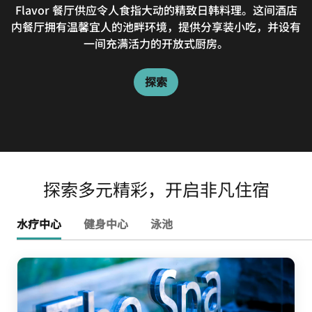
在 Horizon 餐厅和酒吧，惬意品尝休闲放松的露天餐饮，
Flavor 餐厅供应令人食指大动的精致日韩料理。这间酒店
内餐厅拥有温馨宜人的池畔环境，提供分享装小吃，并设有
同时欣赏美丽的水滨全景。匠心设计的创意菜单供应鲜捕海
鲜，以及地道经典的中东与西班牙小吃。
一间充满活力的开放式厨房。
探索
探索
探索多元精彩，开启非凡住宿
水疗中心
健身中心
泳池