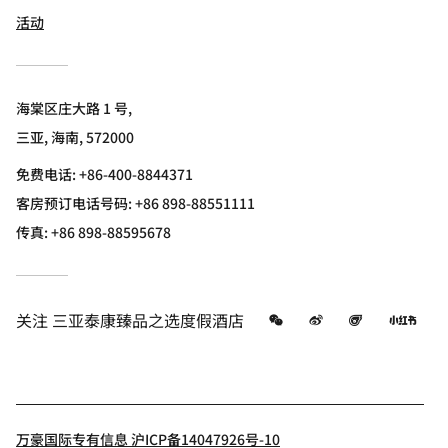
活动
海棠区庄大路 1 号,
三亚, 海南, 572000
免费电话:
+86-400-8844371
客房预订电话号码: +86 898-88551111
传真:
+86 898-88595678
微信
微博
飞猪
小红
关注
三亚泰康臻品之选度假酒店
万豪国际专有信息 沪ICP备14047926号-10