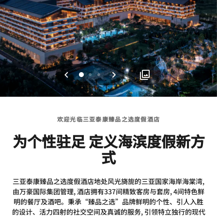
上一页
下一页
0
1
2
欢迎光临三亚泰康臻品之选度假酒店
为个性驻足 定义海滨度假新方
式
三亚泰康臻品之选度假酒店地处风光旖旎的三亚国家海岸海棠湾,
由万豪国际集团管理, 酒店拥有337间精致客房与套房, 4间特色鲜
明的餐厅及酒吧。秉承“臻品之选”品牌鲜明的个性、引人入胜
的设计、活力四射的社交空间及真诚的服务, 引领特立独行的现代