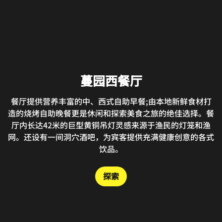
蔓园西餐厅
海盐|西班牙餐厅及酒吧
餐厅提供营养丰富的中、西式自助早餐;由本地新鲜食材打
逸廊|大堂吧
造的烧烤自助晚餐更是休闲和探索美食之旅的绝佳选择。餐
在PINK SALT 活力四射的社交空间,以本地新鲜食材烹制的
西班牙风味美食,或是一边轻啜饮料,一边与新朋好友欢聚，
厅内长达42米的巨型黄铜吊灯灵感来源于渔民的灯笼和渔
逸廊大堂吧提供下午茶，咖啡，茶，冰淇淋。
网。还设有一间洞穴酒吧，为宾客提供充满健康创意的各式
感受国际DJ带来的海岛动感氛围。
饮品。
探索
探索
渔鲜餐厅
探索
餐厅设计犹如海边椰林木屋，以健康、本味为理念的渔鲜餐
厅主营本地鲜活海鲜、海南风味特色美食，提供少油、低盐
等烹饪选项，打造健康饮食风尚。