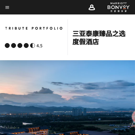
Skip
菜单文本
to
main
content
三亚泰康臻品之选
度假酒店
4.5