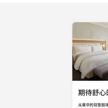
期待舒心
从豪华的双垫层