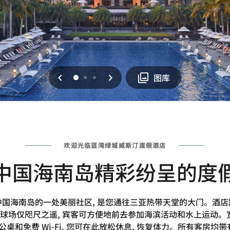
上一页
下一页
0
1
2
图库
欢迎光临蓝湾绿城威斯汀度假酒店
中国海南岛精彩纷呈的度
国海南岛的一处美丽社区, 是您通往三亚热带天堂的大门。酒
夫球场仅咫尺之遥, 宾客可方便地前去参加海滨活动和水上运动
和免费 Wi-Fi, 您可在此放松休息, 恢复体力。所有客房均