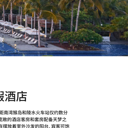
假酒店
店距南湾猴岛和陵水火车站仅约数分
。宽敞的酒店客房和套房配备天梦之
带有摆放着室外沙发的阳台, 宾客可饱