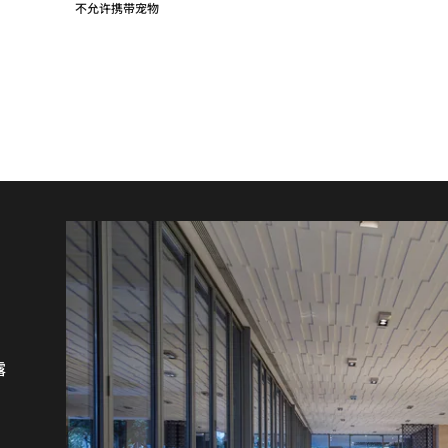
不允许携带宠物
，
格
意
，
种
的
露