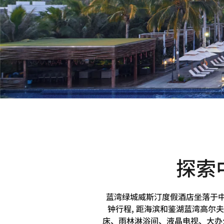
探索
蓝湾绿城威斯汀度假酒店坐落于中
钟行程, 距海滨和鉴湖蓝湾高尔
床、雨林淋浴间、液晶电视、大办公桌