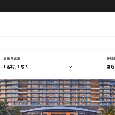
客房及宾客
特别
1
客房,
1
成人
常规