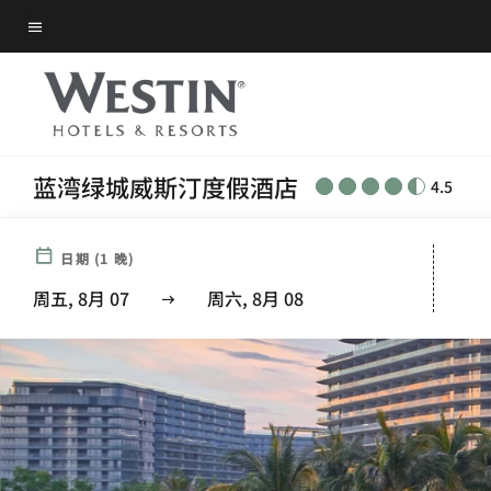
Skip
菜单文本
to
main
content
蓝湾绿城威斯汀度假酒店
4.5
日期
(
1
晚)
周五, 8月 07
周六, 8月 08