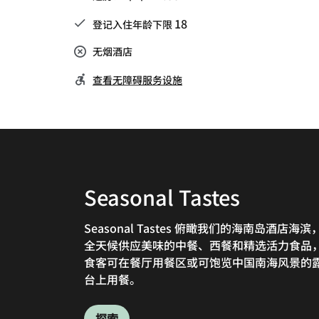
18
登记入住年龄下限
无烟酒店
查看无障碍服务设施
Seasonal Tastes
The Noodle Bowl
Five Sen5es
Seasonal Tastes 俯瞰我们的海南岛酒店海滨
欢迎前往我们位于海南的氛围活跃的地中海风
Five Sen5es 采用现代中式设计风格，供应创
全天候供应美味的中餐、西餐和精选活力食品
的特色餐厅 — 面馆，这里有中国颇受欢迎的各
杭州菜和上海美食，让您在海南岛上悠闲自在
食客可在餐厅用餐区或可饱览中国南海风景的
美食，百般滋味，等待您的探索。
度假酒店式环境中乐享地道的餐饮体验。
台上用餐。
探索
探索
探索