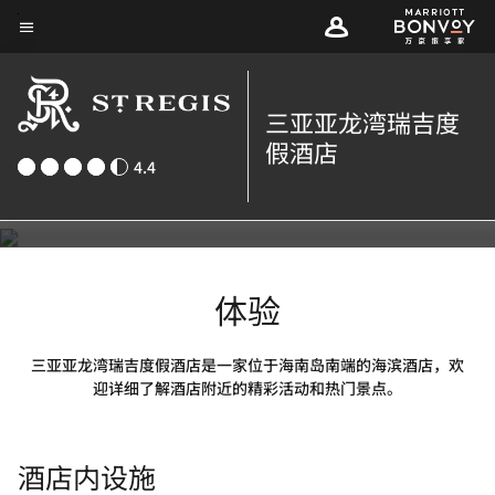
Skip
菜单文本
to
main
content
三亚亚龙湾瑞吉度
假酒店
上一页
下一页
0
1
4.4
图库
01
/
02
体验
三亚亚龙湾瑞吉度假酒店是一家位于海南岛南端的海滨酒店，欢
迎详细了解酒店附近的精彩活动和热门景点。
酒店内设施
Iridium Spa
Exercise 