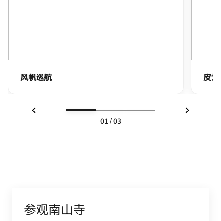
风帆巡航
皮划
上一页
下一页
01
/
03
参观南山寺