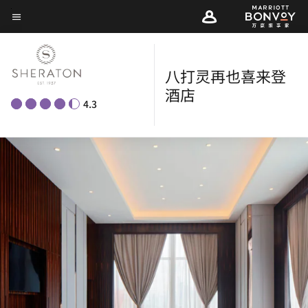
Skip
菜单文本
to
main
content
八打灵再也喜来登
酒店
4.3