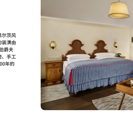
黑尔茨风
的装潢由
）伯爵夫
迹、手工
00年的