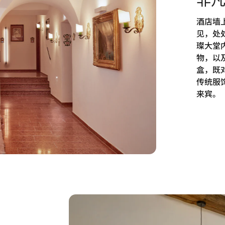
酒店墙
见，处
璨大堂
物，以
盒，既
传统服
来宾。