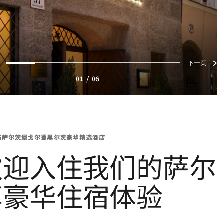
页
下
0
1
2
3
4
5
01
/
06
临萨尔茨堡戈尔登黑尔茨豪华精选酒店
欢迎入住我们的萨尔
享豪华住宿体验