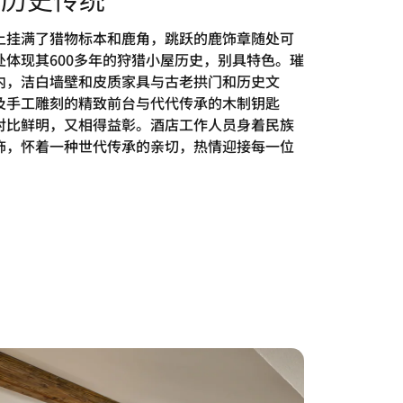
上挂满了猎物标本和鹿角，跳跃的鹿饰章随处可
处体现其600多年的狩猎小屋历史，别具特色。璀
内，洁白墙壁和皮质家具与古老拱门和历史文
及手工雕刻的精致前台与代代传承的木制钥匙
对比鲜明，又相得益彰。酒店工作人员身着民族
饰，怀着一种世代传承的亲切，热情迎接每一位