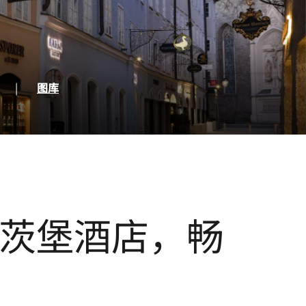
一页
|
图库
茨堡酒店，畅