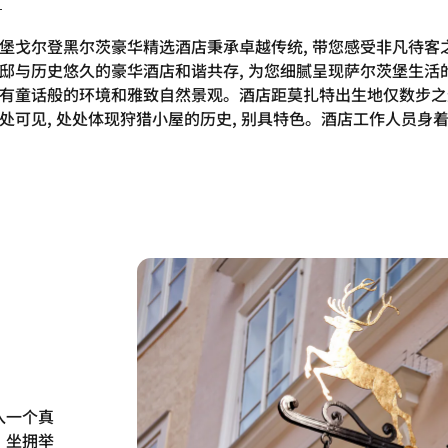
堡戈尔登黑尔茨豪华精选酒店秉承卓越传统, 带您感受非凡待客之
邸与历史悠久的豪华酒店和谐共存, 为您细腻呈现萨尔茨堡生活
有童话般的环境和雅致自然景观。酒店距莫扎特出生地仅数步之
处可见, 处处体现狩猎小屋的历史, 别具特色。酒店工作人员身着
入一个真
，坐拥举