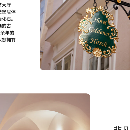
节大厅
茨堡居停
活化石。
选的古
0余年的
保您拥有
非