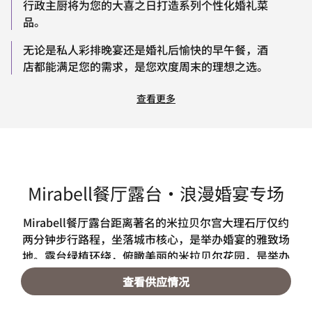
行政主厨将为您的大喜之日打造系列个性化婚礼菜
品。
无论是私人彩排晚宴还是婚礼后愉快的早午餐，酒
店都能满足您的需求，是您欢度周末的理想之选。
查看更多
Mirabell餐厅露台・浪漫婚宴专场
Mirabell餐厅露台距离著名的米拉贝尔宫大理石厅仅约
两分钟步行路程，坐落城市核心，是举办婚宴的雅致场
地。露台绿植环绕，俯瞰美丽的米拉贝尔花园，是举办
时尚庆典、鸡尾酒会和私人聚会的理想之选。 从时令
查看供应情况
菜单与创意餐饮理念，到顺畅的活动协调，我们经验丰
富的团队将竭诚助您实现愿景。Mirabell餐厅露台融合