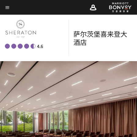
Skip
菜单文本
to
main
content
萨尔茨堡喜来登大
酒店
4.6