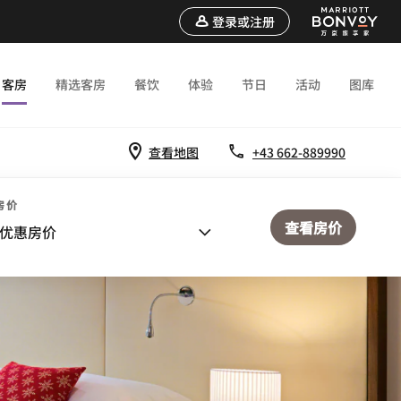
登录或注册
客房
精选客房
餐饮
体验
节日
活动
图库
查看地图
+43 662-889990
房价
查看房价
优惠房价