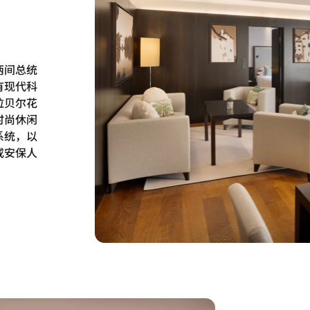
两间总统
有现代科
拉贝尔花
时尚休闲
系统，以
或安保人