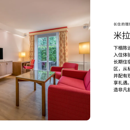
长住的理
米
下榻陈
入住体
长期住
区，从
并配有现
享礼遇
造非凡