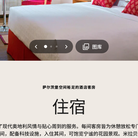
上一页
下一页
0
1
2
图库
萨尔茨堡空间裕足的酒店客房
住宿
了现代奥地利风情与贴心周到的服务。每间客房皆为休憩放松专
间，配备科技设施，入住其间，可饱览宁谧的花园景观。米拉贝