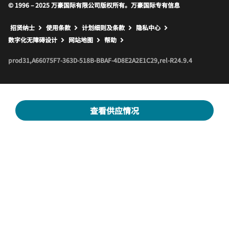
© 1996 – 2025 万豪国际有限公司版权所有。万豪国际专有信息
招贤纳士
使用条款
计划细则及条款
隐私中心
打开新窗口
打开新窗口
数字化无障碍设计
网站地图
帮助
prod31,A66075F7-363D-518B-BBAF-4D8E2A2E1C29,rel-R24.9.4
查看供应情况