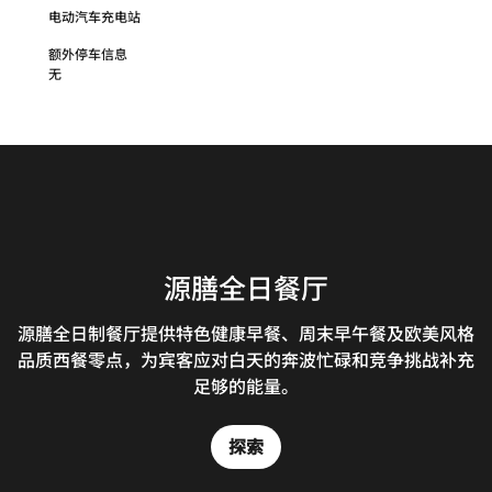
电动汽车充电站
额外停车信息
无
Restore: Gourmet Pantry
大堂吧
源膳全日餐厅
中餐厅
整体氛围闲适通透、自在松弛。明亮大堂暖意融融，暖阳倾
前往 Restore 选购外带餐点：外出探索观光苏州美景之
源膳全日制餐厅提供特色健康早餐、周末早午餐及欧美风格
晶苑餐饮品牌，共有8个精心设计的独立VIP包房，提供创
泻入室。全新焕新的室内外空间，兼顾休闲放空、商务会晤
前，先去 Gourmet Pantry 品尝美食。这里有各种当地特
品质西餐零点，为宾客应对白天的奔波忙碌和竞争挑战补充
新融合菜、江南特色本帮菜，是重要商务宴请及家人朋友聚
色美食、小吃和饮品，以及品类多样的包装食品，可供您在
与社交小聚，是太湖科学城独具一格的多功能休憩空间。店
餐的理想场所。
足够的能量。
内供应咖啡、茗茶、多款饮品及主题下午茶。
客房设施齐全的小厨房内轻松烹饪。
探索
探索
探索
探索