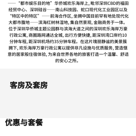
——“都市娱乐目的地”华侨城欢乐海岸上, 毗邻深圳CBD的福田
经贸中心、深圳硅谷——南山科技园、蛇口现代化工业园区以及
“特区中的特区”——前海合作区, 坐拥中国目前罕有地处现代化
大都市腹地——滨海红树林湿地, 集自然景观, 金融商务于一体。
位于深圳华侨城主题公园群与滨海大道之间的深圳欢乐海岸万豪
行政公寓, 商圈路网通达全城, 出行方便快捷, 距深圳湾口岸约10
分钟车程, 距深圳机场约35分钟车程。在这片瑰丽静谧的美景簇
拥下, 欢乐海岸万豪行政公寓以提供非凡设施与优质服务, 营造惬
意的居家般住宿体验, 为来自世界各地的旅客打造一个温馨、舒适
的安心之所。
客房及套房
优惠与套餐