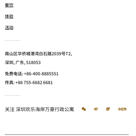
餐饮
体验
活动
南山区华侨城港湾白石路2039号T2,
深圳, 广东, 518053
免费电话:
+86-400-8885551
传真:
+86 755-6682 6681
微信
微博
飞猪
小红
关注
深圳欢乐海岸万豪行政公寓