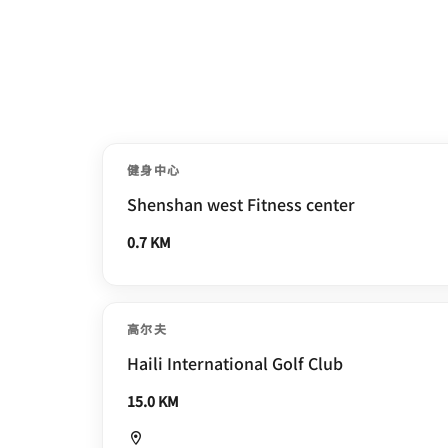
健身中心
Shenshan west Fitness center
0.7 KM
高尔夫
Haili International Golf Club
15.0 KM