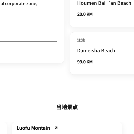
Houmen Bai‘an Beach
l corporate zone,
20.0 KM
泳池
Dameisha Beach
99.0 KM
当地景点
Luofu Montain