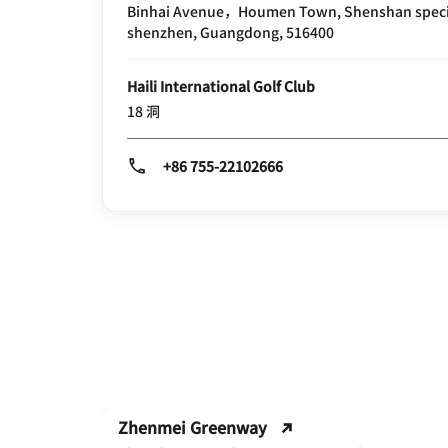
Binhai Avenue，Houmen Town, Shenshan specia
shenzhen, Guangdong, 516400
Haili International Golf Club
18 洞
+86 755-22102666
Zhenmei Greenway