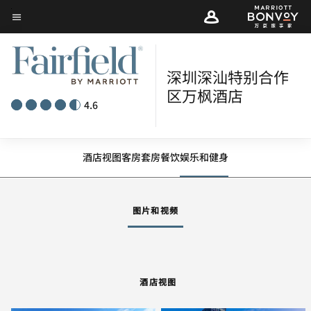
Skip
菜单文本
to
main
content
深圳深汕特别合作
区万枫酒店
4.6
酒店视图
客房
套房
餐饮
娱乐和健身
图片和视频
酒店视图