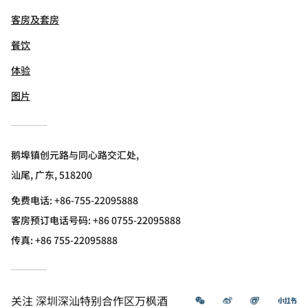
客房及套房
餐饮
体验
图片
鹅埠镇创元路与同心路交汇处,
汕尾, 广东, 518200
免费电话:
+86-755-22095888
客房预订电话号码: +86 0755-22095888
传真:
+86 755-22095888
微信
微博
飞猪
小
关注
深圳深汕特别合作区万枫酒