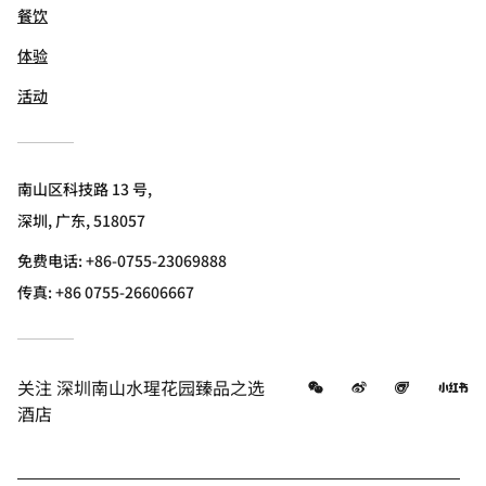
餐饮
体验
活动
南山区科技路 13 号,
深圳, 广东, 518057
免费电话:
+86-0755-23069888
传真:
+86 0755-26606667
微信
微博
飞猪
小
关注
深圳南山水瑆花园臻品之选
酒店