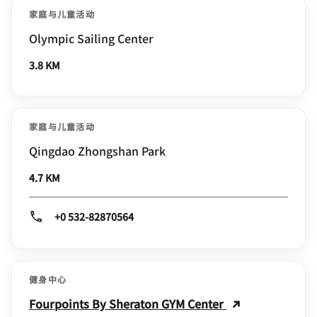
家庭与儿童活动
Olympic Sailing Center
3.8 KM
家庭与儿童活动
Qingdao Zhongshan Park
4.7 KM
+0 532-82870564
健身中心
Fourpoints By Sheraton GYM Center