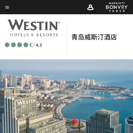
Skip
菜单文本
to
main
content
青岛威斯汀酒店
4.3