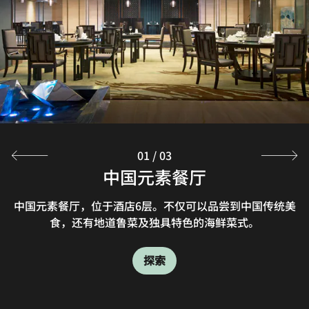
01
/
03
知味标帜西餐厅
中国元素餐厅
大堂吧
在知味标帜西餐厅，您可品尝到本地新鲜以及融合创新的国
大堂酒廊是无论白天或夜晚都能让您放松身心、唤醒感官的
中国元素餐厅，位于酒店6层。不仅可以品尝到中国传统美
际菜单。欢迎光临我们位于酒店五楼的自助餐厅，享用健康
理想之所。无论是傍晚时分的一杯鸡尾酒，还是一杯现煮咖
食，还有地道鲁菜及独具特色的海鲜菜式。
美味、赏心悦目的海鲜佳肴，以及精选搭配、营养均衡的自
啡与新鲜有机果汁，都能为您带来愉悦与灵感。
助早餐，现场烹饪档口为您呈现别样美食体验。
探索
探索
探索