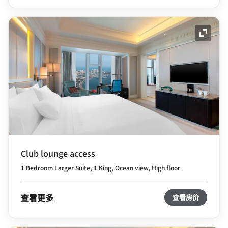
展开图
Club lounge access
1 Bedroom Larger Suite, 1 King, Ocean view, High floor
查看更多
查看房价