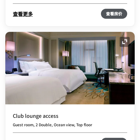
查看更多
查看房价
展开图
Club lounge access
Guest room, 2 Double, Ocean view, Top floor