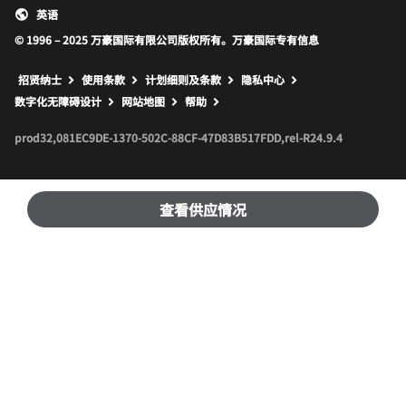
英语
© 1996 – 2025 万豪国际有限公司版权所有。万豪国际专有信息
招贤纳士
使用条款
计划细则及条款
隐私中心
打开新窗口
打开新窗口
数字化无障碍设计
网站地图
帮助
prod32,081EC9DE-1370-502C-88CF-47D83B517FDD,rel-R24.9.4
查看供应情况