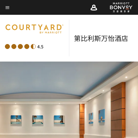
Skip
菜单文本
to
main
content
第比利斯万怡酒店
4.5