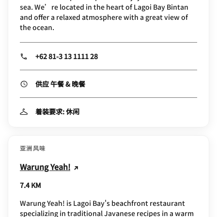
sea. We’re located in the heart of Lagoi Bay Bintan
and offer a relaxed atmosphere with a great view of
the ocean.
+62 81-3 13 1111 28
供应 午餐 & 晚餐
着装要求: 休闲
亚洲风味
Warung Yeah!
7.4 KM
Warung Yeah! is Lagoi Bay's beachfront restaurant
specializing in traditional Javanese recipes in a warm