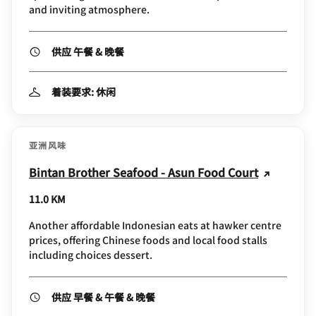
and inviting atmosphere.
供应 午餐 & 晚餐
着装要求: 休闲
亚洲风味
Bintan Brother Seafood - Asun Food Court
11.0 KM
Another affordable Indonesian eats at hawker centre
prices, offering Chinese foods and local food stalls
including choices dessert.
供应 早餐 & 午餐 & 晚餐