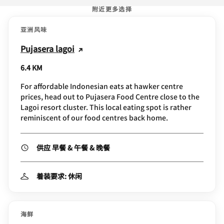
附近更多选择
亚洲风味
Pujasera lagoi
6.4 KM
For affordable Indonesian eats at hawker centre
prices, head out to Pujasera Food Centre close to the
Lagoi resort cluster. This local eating spot is rather
reminiscent of our food centres back home.
供应 早餐 & 午餐 & 晚餐
着装要求: 休闲
海鲜