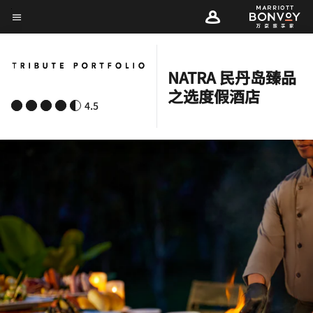
Skip
菜单文本
to
main
content
NATRA 民丹岛臻品
之选度假酒店
4.5