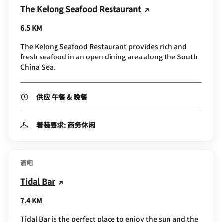
The Kelong Seafood Restaurant
6.5 KM
The Kelong Seafood Restaurant provides rich and
fresh seafood in an open dining area along the South
China Sea.
供应 午餐 & 晚餐
着装要求: 商务休闲
酒吧
Tidal Bar
7.4 KM
Tidal Bar is the perfect place to enjoy the sun and the