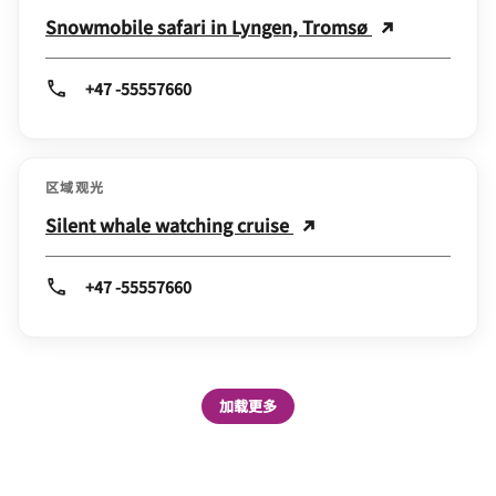
Snowmobile safari in Lyngen, Tromsø
+47 -55557660
区域观光
Silent whale watching cruise
+47 -55557660
加载更多