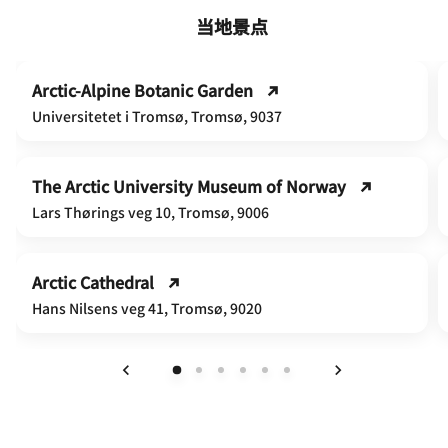
当地景点
Arctic-Alpine Botanic Garden
Universitetet i Tromsø, Tromsø, 9037
The Arctic University Museum of Norway
Lars Thørings veg 10, Tromsø, 9006
Arctic Cathedral
Hans Nilsens veg 41, Tromsø, 9020
上一页
下一页