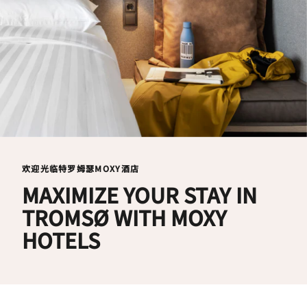
欢迎光临特罗姆瑟MOXY酒店
MAXIMIZE YOUR STAY IN
TROMSØ WITH MOXY
HOTELS