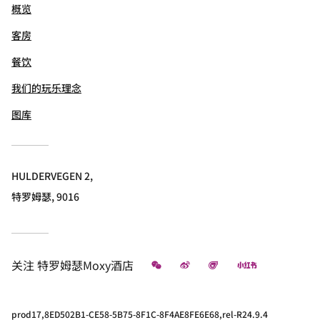
概览
客房
餐饮
我们的玩乐理念
图库
HULDERVEGEN 2,
特罗姆瑟, 9016
微信
微博
飞猪
小红书
关注
特罗姆瑟Moxy酒店
prod17,8ED502B1-CE58-5B75-8F1C-8F4AE8FE6E68,rel-R24.9.4