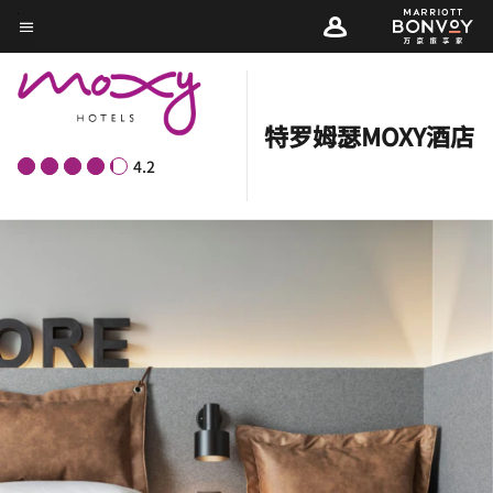
Skip
菜单文本
to
main
content
特罗姆瑟MOXY酒店
4.2