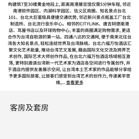
构建筑7至30楼黄金地段上, 距离南港展览馆仅需5分钟车程, 邻近
南港软件园区、内湖科学园区、信义区商圈、知名景点台北
101、台北大巨蛋极具便捷交通优势, 邻近新兴景点瓶盖工厂台北
制造所、台北流行音乐中心。相邻的CITYLINK、唐吉轲德南港
店、茑屋书店以及环球购物中心, 丰富的商圈满足购物需求, 更适
合作为台湾自助游的第一站。四通八达的交通网, 便于南来北往台
湾各大知名景点, 轻松连结世界及台湾脉络。台北六福万怡酒店汇
聚文化艺术能量, 推动台湾艺文发展, 藉由国际文化交流及跨界艺
术创作, 国际艺术大师创作作品, 在台北六福万怡酒店场域相互激
荡, 更特别邀请台湾新一代艺术家为酒店各空间进行专属创作, 并
于酒店内提供友善展示空间, 让台湾本土艺术家的作品能够分享给
予更多国际旅客, 让旅客们感受到台湾艺术的创作力, 传递美学思
维,
...
查看更多
客房及套房