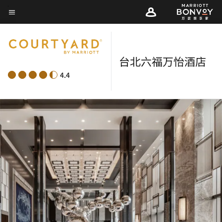
Skip
菜单文本
to
main
content
台北六福万怡酒店
4.4