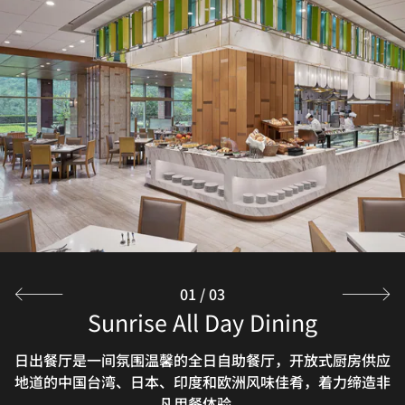
01
/
03
Moonlight Cantonese Restaurant
Sunrise All Day Dining
The Lounge
日出餐厅是一间氛围温馨的全日自助餐厅，开放式厨房供应
月光粤餐厅供应美味粤菜，包括精致点心。除主餐厅外，还
酒廊供应美味简餐、特色鸡尾酒、备受认可的牛肉面和时令
地道的中国台湾、日本、印度和欧洲风味佳肴，着力缔造非
下午茶，供您轻松畅享美味零食。这里是朋友欢聚或企业会
设有 4 间包厢，缔造私人用餐体验。
谈的理想场所。
凡用餐体验。