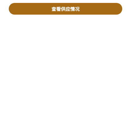
查看供应情况
宾客适用
我们的公司
Facebook
Instagram
Twitter
LinkedIn
Youtube
关注我们
英语
© 1996 – 2025 万豪国际有限公司版权所有。万豪国际专有信息
招贤纳士
使用条款
计划细则及条款
隐私中心
打开新窗口
打开新窗口
数字化无障碍设计
网站地图
帮助