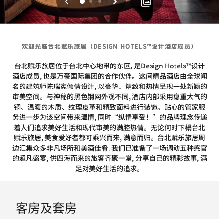
上一页
下一页
0
1
2
欢迎光临台北赋乐旅居（DESIGN HOTELS™设计酒店成员）
台北赋乐旅居位于台北中心地带的东区, 是Design Hotels™设计
酒店成员, 也是万豪国际集团的合作伙伴。这间精品酒店由全球闻
名的建筑师陈瑞宪倾情设计, 以豪华、精致和热情呈现一处新颖的
审美空间。与神秘的黑色钢网外观不同, 酒店内部采用稳重大气的
铜、温暖的木质、纹理皮革和精致面料进行装饰。贴心的管家服
务进一步为该空间带来温情, 同时“纵情享受！”的品牌理念传递
着人们追求美好生活和现代审美的满腔热情。无论何时下榻台北
赋乐旅居, 美食爱好者都可乘兴而来, 满意而归。台北赋乐旅居周
边汇集众多非凡场所和美酒佳肴, 我们已准备了一场调动五种感官
的超凡盛宴, 供四海而来的旅客齐聚一堂, 分享自己的精彩故事, 满
足对美好生活的追求。
客房及套房