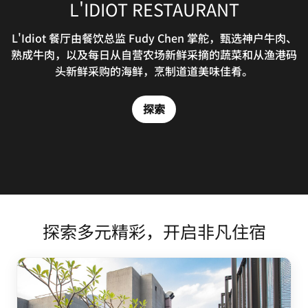
L'IDIOT RESTAURANT
EAST END
L'Idiot 餐厅由餐饮总监 Fudy Chen 掌舵，甄选神户牛肉、
On the third floor, with an outdoor terrace
熟成牛肉，以及每日从自营农场新鲜采摘的蔬菜和从渔港码
overlooking prime sections of Da an District, is the
distinctive East End bar, one of the trendiest bars in
头新鲜采购的海鲜，烹制道道美味佳肴。
Taipei's Eastern District.
探索
探索
探索多元精彩，开启非凡住宿