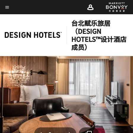
Skip
菜单文本
to
main
台北赋乐旅居
content
（DESIGN
HOTELS™设计酒店
成员）