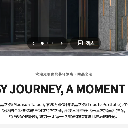
上一页
下一页
0
1
2
图库
欢迎光临台北慕轩饭店·臻品之选
SY JOURNEY, A MOMENT 
dison Taipei), 隶属万豪集团臻品之选(Tribute Portfolio
。饭店融合经典优雅与细致待客之道, 连续三年荣获《米其林指南》推荐, 
待与贴心的服务, 致力于让每一位贵宾体验精致且难忘的时光。