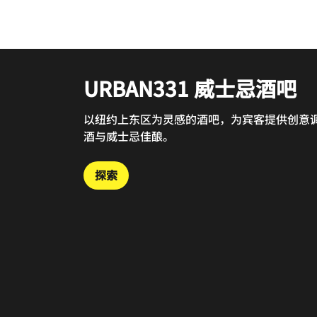
URBAN331 威士忌酒吧
GUSTOSO 意大利餐厅
以纽约上东区为灵感的酒吧，为宾客提供创意
「GUSTOSO」在意大利语中意为「美味」，
酒与威士忌佳酿。
主打随季节变化的南意经典料理。
探索
探索