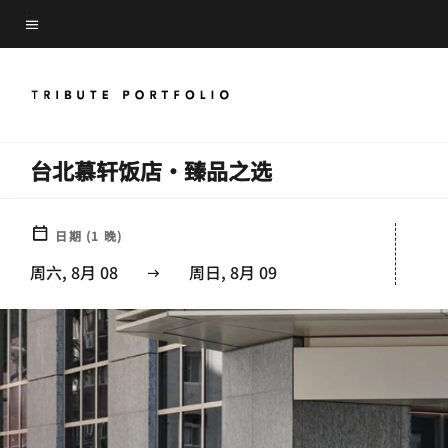
Skip
菜单文本
to
main
content
台北慕轩饭店·臻品之选
日期
(
1
晚)
周六, 8月 08
周日, 8月 09