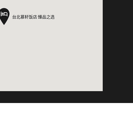
台北慕轩饭店·臻品之选
台北慕轩饭店·臻品之选