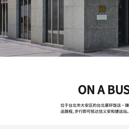
ON A BU
位于台北市大安区的台北慕轩饭店·臻品之选(Ma
运路程, 步行即可抵达信义安和捷运站