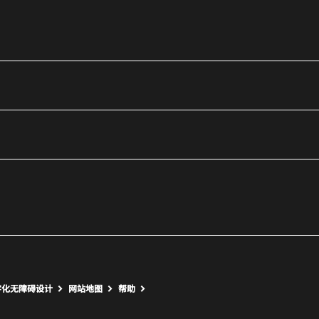
utube
打开新窗口
打开新窗口
字化无障碍设计
网站地图
帮助