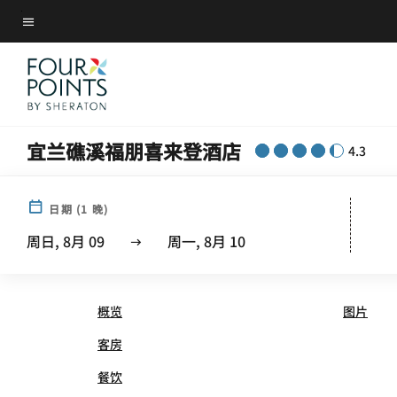
Skip
菜单文本
to
main
content
宜兰礁溪福朋喜来登酒店
4.3
日期
(
1
晚)
FOUR POINTS® BY SHERA
周日, 8月 09
周一, 8月 10
概览
图片
客房
餐饮