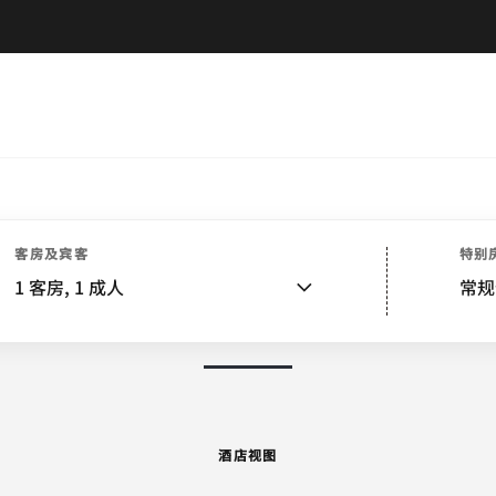
酒店视图
客房
套房
服务
餐饮
娱乐和健身
活动和会议
婚礼
客房及宾客
特别
1
客房,
1
成人
常规
图片和视频
酒店视图