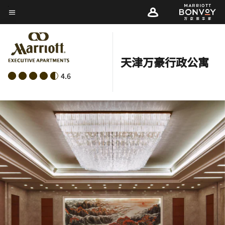
Skip
菜单文本
to
main
content
天津万豪行政公寓
4.6