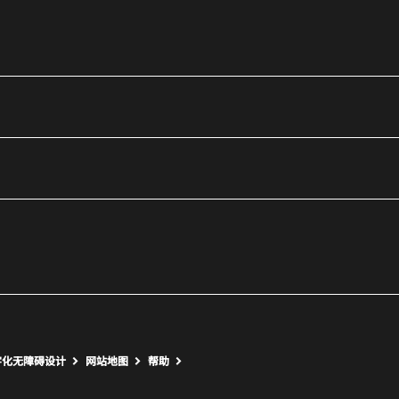
utube
打开新窗口
打开新窗口
字化无障碍设计
网站地图
帮助