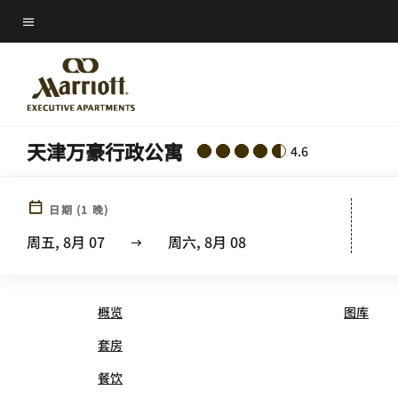
Skip
菜单文本
to
main
content
天津万豪行政公寓
4.6
日期
(
1
晚)
THE LAKEVIEW, TIANJIN
周五, 8月 07
周六, 8月 08
概览
图库
套房
餐饮