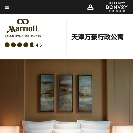
Skip
菜单文本
to
main
content
天津万豪行政公寓
4.6