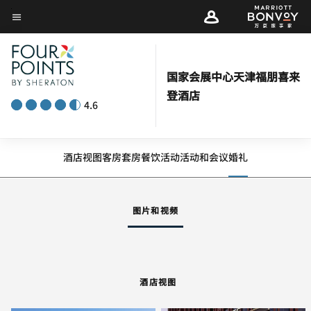
Skip
菜单文本
to
main
content
国家会展中心天津福朋喜来
登酒店
4.6
酒店视图
客房
套房
餐饮
活动
活动和会议
婚礼
图片和视频
酒店视图