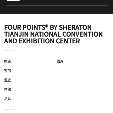
FOUR POINTS® BY SHERATON
TIANJIN NATIONAL CONVENTION
AND EXHIBITION CENTER
概览
图片
客房
餐饮
体验
活动