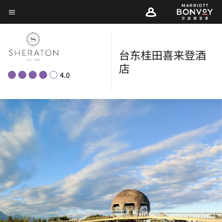
Skip
菜单文本
to
main
content
台东桂田喜来登酒
店
4.0