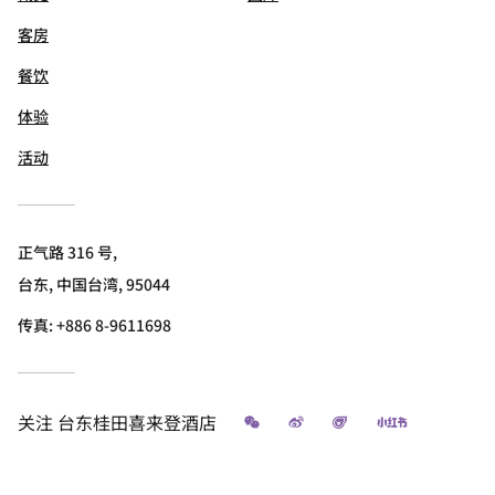
客房
餐饮
体验
活动
正气路 316 号,
台东, 中国台湾, 95044
传真:
+886 8-9611698
微信
微博
飞猪
小红书
关注
台东桂田喜来登酒店