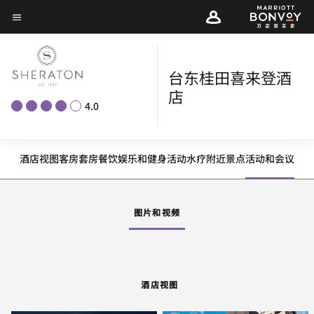
Skip
菜单文本
to
main
content
台东桂田喜来登酒
店
4.0
酒店视图
客房
套房
餐饮
娱乐和健身
活动
水疗
附近景点
活动和会议
图片和视频
酒店视图