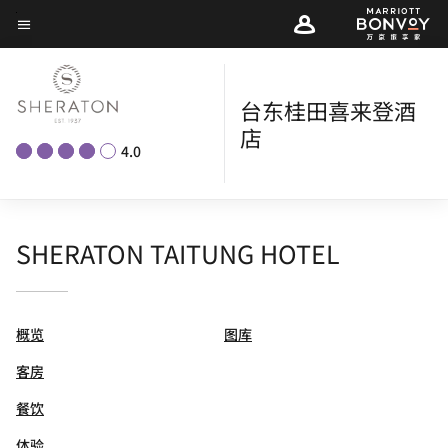
Skip
菜单文本
to
main
content
台东桂田喜来登酒
店
4.0
SHERATON TAITUNG HOTEL
概览
图库
客房
餐饮
体验