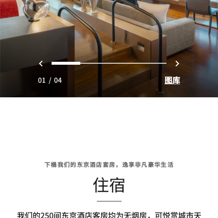
上一页
下一页
0
1
2
3
图库
01
/
04
下榻我们的东京酒店套房，逸享非凡豪华生活
住宿
我们的250间东京酒店客房均为无烟房，可悦赏城市天