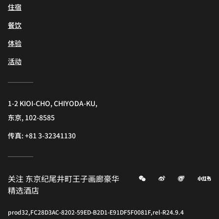
住宿
餐饮
体验
活动
1-2 KIOI-CHO, CHIYODA-KU,
东京, 102-8585
传真:
+81 3-32341130
微信
微博
飞猪
小
关注
东京纪尾井町王子画廊豪华
精选酒店
prod32,FC28D3AC-8202-59ED-B2D1-E91DF5F0081F,rel-R24.9.4