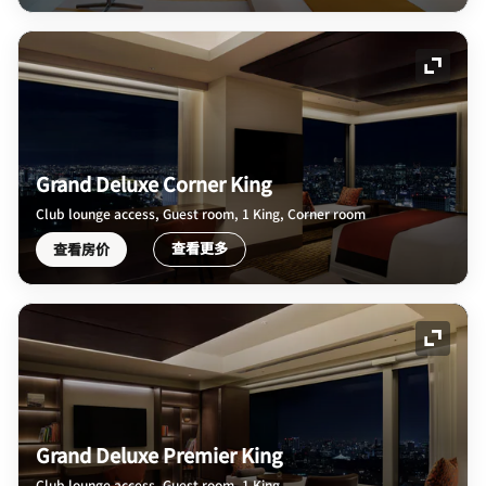
展开图
Grand Deluxe Corner King
Club lounge access, Guest room, 1 King, Corner room
查看更多
查看房价
展开图
Grand Deluxe Premier King
Club lounge access, Guest room, 1 King