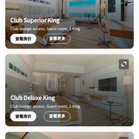
Club Superior King
Club lounge access, Guest room, 1 King
查看更多
查看房价
展开图
Club Deluxe King
Club lounge access, Guest room, 1 King
查看更多
查看房价