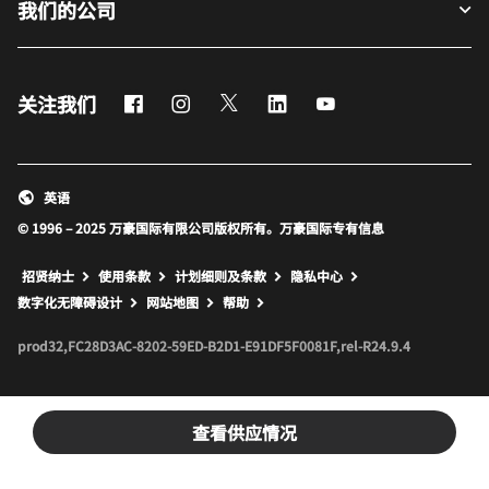
我们的公司
Facebook
Instagram
Twitter
LinkedIn
Youtube
关注我们
英语
© 1996 – 2025 万豪国际有限公司版权所有。万豪国际专有信息
招贤纳士
使用条款
计划细则及条款
隐私中心
打开新窗口
打开新窗口
数字化无障碍设计
网站地图
帮助
prod32,FC28D3AC-8202-59ED-B2D1-E91DF5F0081F,rel-R24.9.4
查看供应情况