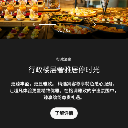
/
01
03
行政酒廊
行政楼层奢雅居停时光
更臻丰盈，更显雅致。 精选宾客尊享特色悉心服务，
让超凡体验更显精致优雅。在格调雅致的宁谧氛围中，
臻享缤纷尊贵礼遇。
了解详情