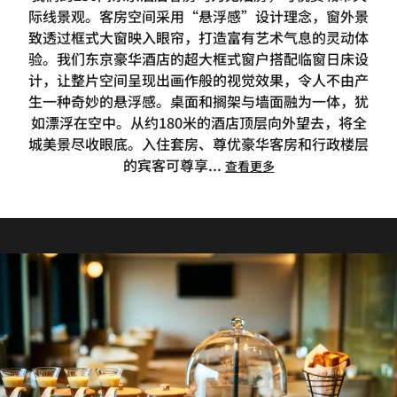
际线景观。客房空间采用“悬浮感”设计理念，窗外景
致透过框式大窗映入眼帘，打造富有艺术气息的灵动体
验。我们东京豪华酒店的超大框式窗户搭配临窗日床设
计，让整片空间呈现出画作般的视觉效果，令人不由产
生一种奇妙的悬浮感。桌面和搁架与墙面融为一体，犹
如漂浮在空中。从约180米的酒店顶层向外望去，将全
城美景尽收眼底。入住套房、尊优豪华客房和行政楼层
的宾客可尊享
...
查看更多