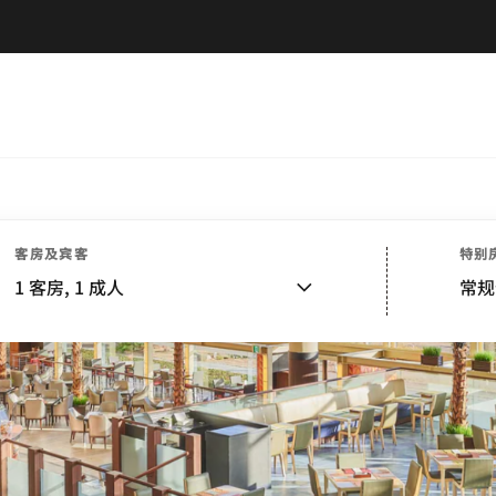
客房及宾客
特别
1
客房,
1
成人
常规