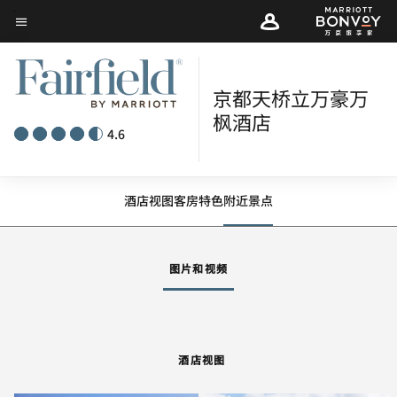
Skip
菜单文本
to
main
content
京都天桥立万豪万
枫酒店
4.6
酒店视图
客房
特色
附近景点
图片和视频
酒店视图