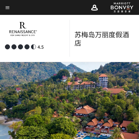
Skip
菜单文本
to
main
content
苏梅岛万丽度假酒
店
4.5