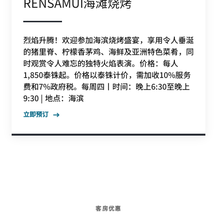
RENSAMUI海滩烧烤
烈焰升腾！欢迎参加海滨烧烤盛宴，享用令人垂涎
的猪里脊、柠檬香茅鸡、海鲜及亚洲特色菜肴，同
时观赏令人难忘的独特火焰表演。价格：每人
1,850泰铢起。价格以泰铢计价，需加收10%服务
费和7%政府税。每周四丨时间：晚上6:30至晚上
9:30 | 地点：海滨
立即预订
客房优惠