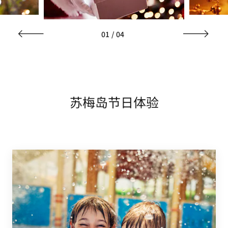
01
/
04
苏梅岛节日体验