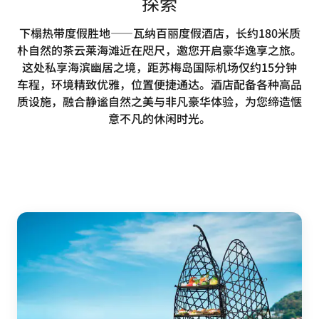
探索
下榻热带度假胜地——瓦纳百丽度假酒店，长约180米质
朴自然的茶云莱海滩近在咫尺，邀您开启豪华逸享之旅。
这处私享海滨幽居之境，距苏梅岛国际机场仅约15分钟
车程，环境精致优雅，位置便捷通达。酒店配备各种高品
质设施，融合静谧自然之美与非凡豪华体验，为您缔造惬
意不凡的休闲时光。