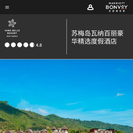
Skip
菜单文本
to
main
content
苏梅岛瓦纳百丽豪
华精选度假酒店
4.8