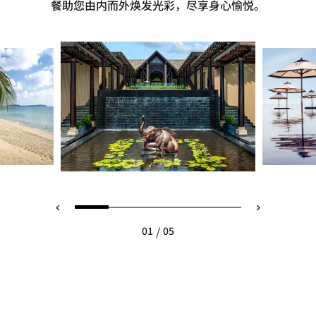
餐助您由内而外焕发光彩，尽享身心愉悦。
/
01
05