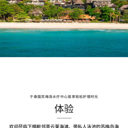
于泰国苏梅岛水疗中心悠享轻松护理时光
体验
欢迎莅临下榻毗邻茶云莱海滩、带私人泳池的苏梅岛海