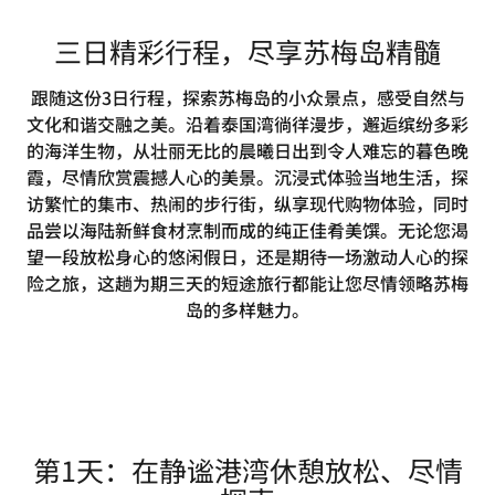
三日精彩行程，尽享苏梅岛精髓
跟随这份3日行程，探索苏梅岛的小众景点，感受自然与
文化和谐交融之美。沿着泰国湾徜徉漫步，邂逅缤纷多彩
的海洋生物，从壮丽无比的晨曦日出到令人难忘的暮色晚
霞，尽情欣赏震撼人心的美景。沉浸式体验当地生活，探
访繁忙的集市、热闹的步行街，纵享现代购物体验，同时
品尝以海陆新鲜食材烹制而成的纯正佳肴美馔。无论您渴
望一段放松身心的悠闲假日，还是期待一场激动人心的探
险之旅，这趟为期三天的短途旅行都能让您尽情领略苏梅
岛的多样魅力。
第1天：在静谧港湾休憩放松、尽情