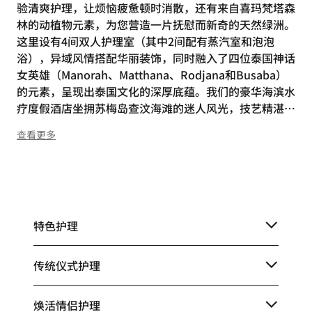
验清爽护理，让烦恼疲惫顿时消散，还有来自喜玛梵塔森
林的动植物元素，为您营造一片抚慰而新奇的天然绿洲。
这里设有4间双人护理室（其中2间配有蒸汽室和泡泡
浴），异域风情搭配华丽装饰，同时融入了四位泰国神话
女英雄（Manorah、Matthana、Rodjana和Busaba）
的元素，呈现出泰国文化的深厚底蕴。我们的豪华海滨水
疗度假酒店坐拥苏梅岛查汶海滩的迷人风光，技艺精湛的
护理师秉承传统泰式技法，甄选每一种原料，精心调配护
查看更多
理产品，只为让宾客享受非凡健养体验。
特色护理
传统仪式护理
焕活情侣护理