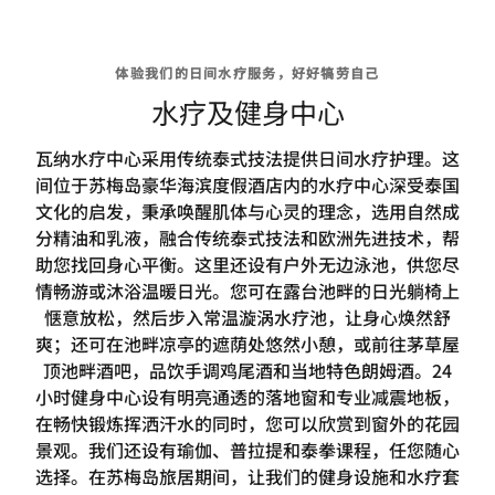
体验我们的日间水疗服务，好好犒劳自己
水疗及健身中心
瓦纳水疗中心采用传统泰式技法提供日间水疗护理。这
间位于苏梅岛豪华海滨度假酒店内的水疗中心深受泰国
文化的启发，秉承唤醒肌体与心灵的理念，选用自然成
分精油和乳液，融合传统泰式技法和欧洲先进技术，帮
助您找回身心平衡。这里还设有户外无边泳池，供您尽
情畅游或沐浴温暖日光。您可在露台池畔的日光躺椅上
惬意放松，然后步入常温漩涡水疗池，让身心焕然舒
爽；还可在池畔凉亭的遮荫处悠然小憩，或前往茅草屋
顶池畔酒吧，品饮手调鸡尾酒和当地特色朗姆酒。24
小时健身中心设有明亮通透的落地窗和专业减震地板，
在畅快锻炼挥洒汗水的同时，您可以欣赏到窗外的花园
景观。我们还设有瑜伽、普拉提和泰拳课程，任您随心
选择。在苏梅岛旅居期间，让我们的健身设施和水疗套