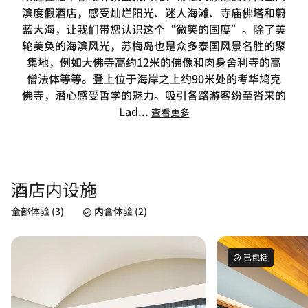
滨度假酒店，感受灿烂阳光、迷人海滩、寺庙佛塔和蔚
蓝大海，让我们带您认识这个“微笑的国度”。除了美
轮美奂的海滨风光，苏梅岛也是众多泰国风景名胜的聚
集地，例如大佛寺高约12米的佛像和肉身舍利寺的高
僧法体等等。登上位于海岸之上约90米处的考华鸠克
佛寺，潜心感受哲学的魅力。吸引各路游客纷至沓来的
Lad
...
查看更多
酒店内设施
全部体验 (3)
内含体验 (2)
已包括