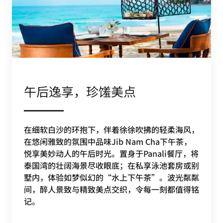
午后逸享，珍馐美点
在细软白沙的环抱下，伴着徐徐吹拂的轻柔海风，
在悠闲雅致的氛围中品味Jib Nam Cha下午茶，
悦享美妙动人的午后时光。置身于Panali餐厅，将
泰国湾的壮阔海景尽收眼底；在私享泳池套房或别
墅内，体验如梦似幻的“水上下午茶”。波光粼粼
间，醉人景致与精致美点交织，令每一刻都值得铭
记。