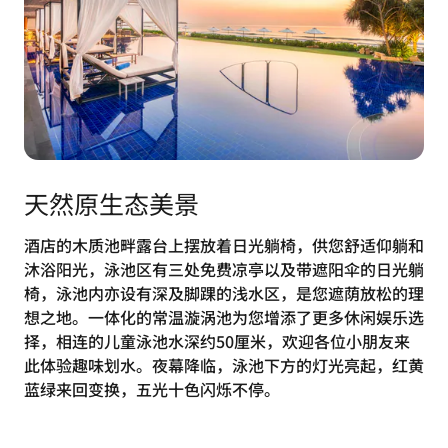
天然原生态美景
酒店的木质池畔露台上摆放着日光躺椅，供您舒适仰躺和
沐浴阳光，泳池区有三处免费凉亭以及带遮阳伞的日光躺
椅，泳池内亦设有深及脚踝的浅水区，是您遮荫放松的理
想之地。一体化的常温漩涡池为您增添了更多休闲娱乐选
择，相连的儿童泳池水深约50厘米，欢迎各位小朋友来
此体验趣味划水。夜幕降临，泳池下方的灯光亮起，红黄
蓝绿来回变换，五光十色闪烁不停。