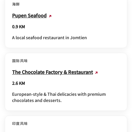
海鲜
Pupen Seafood
0.9 KM
A local seafood restaurant in Jomtien
国际风味
The Chocolate Factory & Restaurant
2.6 KM
European-style & Thai delicacies with premium
chocolates and desserts.
印度风味