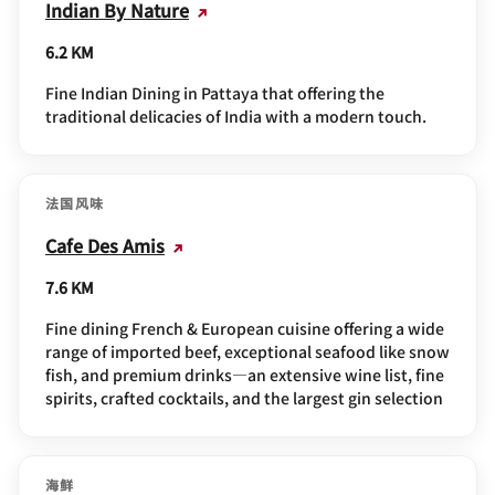
Indian By Nature
6.2 KM
Fine Indian Dining in Pattaya that offering the
traditional delicacies of India with a modern touch.
法国风味
Cafe Des Amis
7.6 KM
Fine dining French & European cuisine offering a wide
range of imported beef, exceptional seafood like snow
fish, and premium drinks—an extensive wine list, fine
spirits, crafted cocktails, and the largest gin selection
海鲜