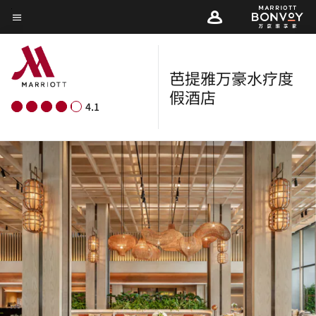
Skip
菜单文本
to
main
content
芭提雅万豪水疗度
假酒店
4.1