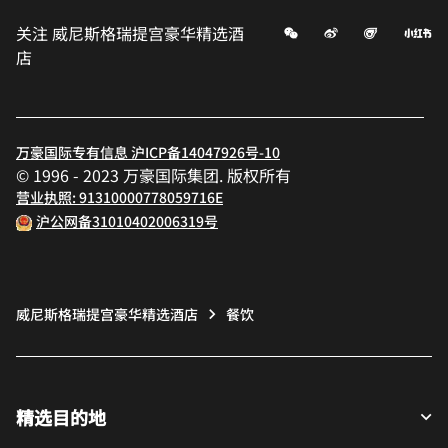
微信
微博
飞猪
小
关注
威尼斯格瑞提宫豪华精选酒
店
万豪国际专有信息 沪ICP备14047926号-10
© 1996 - 2023 万豪国际集团. 版权所有
营业执照: 91310000778059716E
沪公网备31010402006319号
威尼斯格瑞提宫豪华精选酒店
餐饮
精选目的地