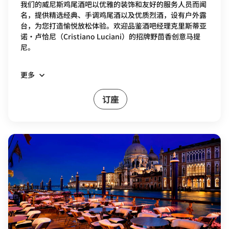
我们的威尼斯鸡尾酒吧以优雅的装饰和友好的服务人员而闻
名，提供精选经典、手调鸡尾酒以及优质烈酒，设有户外露
台，为您打造愉悦放松体验。欢迎品鉴酒吧经理克里斯蒂亚
诺・卢恰尼（Cristiano Luciani）的招牌野茴香创意马提
尼。
更多
订座