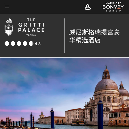
Skip
菜单文本
to
main
content
威尼斯格瑞提宫豪
华精选酒店
4.8