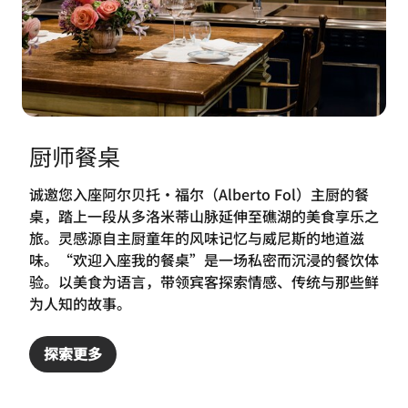
厨师餐桌
诚邀您入座阿尔贝托・福尔（Alberto Fol）主厨的餐
桌，踏上一段从多洛米蒂山脉延伸至礁湖的美食享乐之
旅。灵感源自主厨童年的风味记忆与威尼斯的地道滋
味。“欢迎入座我的餐桌”是一场私密而沉浸的餐饮体
验。以美食为语言，带领宾客探索情感、传统与那些鲜
为人知的故事。
探索更多