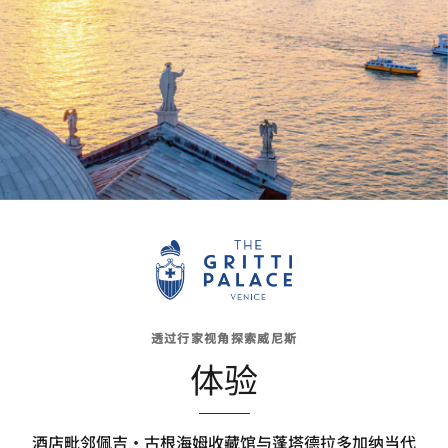
透过行家视角探索威尼斯
体验
酒店毗邻佩吉・古根海姆收藏馆与蓬塔德拉多加纳当代