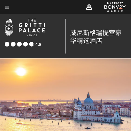
Skip
菜单文本
to
main
content
威尼斯格瑞提宫豪
华精选酒店
4.8