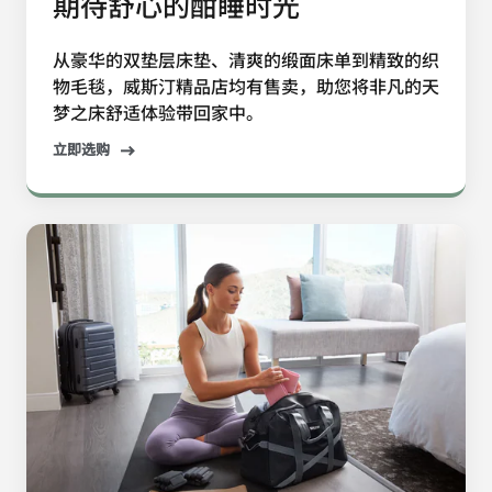
期待舒心的酣睡时光
从豪华的双垫层床垫、清爽的缎面床单到精致的织
物毛毯，威斯汀精品店均有售卖，助您将非凡的天
梦之床舒适体验带回家中。
立即选购