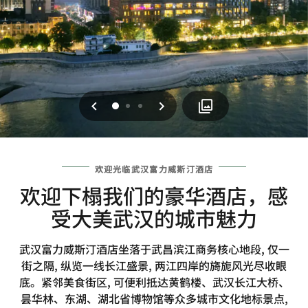
上一页
下一页
0
1
2
欢迎光临武汉富力威斯汀酒店
欢迎下榻我们的豪华酒店，感
受大美武汉的城市魅力
武汉富力威斯汀酒店坐落于武昌滨江商务核心地段, 仅一
街之隔, 纵览一线长江盛景, 两江四岸的旖旎风光尽收眼
底。紧邻美食街区, 可便利抵达黄鹤楼、武汉长江大桥、
昙华林、东湖、湖北省博物馆等众多城市文化地标景点,