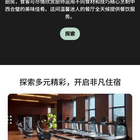
厨房，食客可尽情欣赏厨师运用不同食材和技巧精心烹制中
尾酒、下午茶烈酒、现煮咖啡和茶饮，还有各种风味小吃，
景，是您举办商务晚宴的优选场地。
西合璧的美味佳肴。这间温馨迷人的餐厅全天候提供餐饮服
欢迎前来品尝。
探索
务。
探索
探索
探索
探索多元精彩，开启非凡住宿