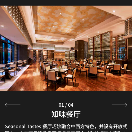
01
/
04
临江96露台酒吧
中国元素餐厅
知味餐厅
大堂酒廊
活力满满的大堂吧集酒吧和餐厅于一体，供应品种繁多的鸡
Seasonal Tastes 餐厅巧妙融合中西方特色，并设有开放式
武汉Zen5es餐厅供应地道楚味珍馐，包厢阳台坐拥优美江
江景微醺，与霓虹共舞