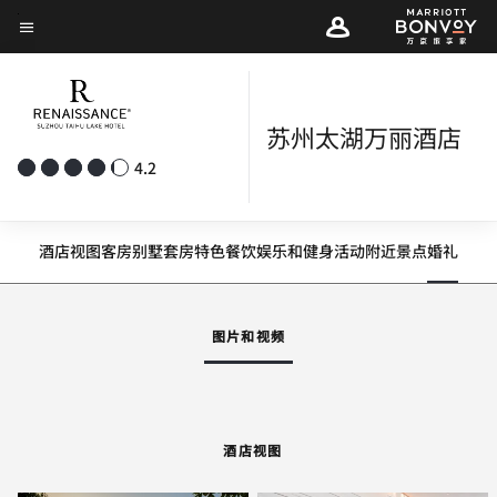
Skip
菜单文本
to
main
content
苏州太湖万丽酒店
4.2
酒店视图
客房
别墅
套房
特色
餐饮
娱乐和健身
活动
附近景点
婚礼
图片和视频
酒店视图