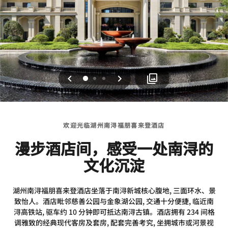
上一页
下一页
0
1
2
欢迎光临湖州南浔福朋喜来登酒店
漫步酒店间，感受一处南浔的
文化沉淀
湖州南浔福朋喜来登酒店坐落于南浔新城核心腹地, 三面环水、景
致怡人。酒店毗邻慈善公园与金象湖公园, 交通十分便捷, 临近南
浔高铁站, 驱车约 10 分钟即可抵达南浔古镇。酒店拥有 234 间格
调雅致的经典现代客房及套房, 配套完善考究, 坐拥城市或河景视