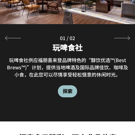
01
/
02
玩啤食社
中餐包厢
本地风味与江浙菜的完美融合,东海海鲜与太湖湖鲜相结合
玩啤食社供应福朋喜来登品牌特色的“醇饮优选™(Best
为宾客呈现江南水墨画元素的高品质佳肴。臻选当季新鲜优
Brews™)”计划，提供当地啤酒及国际品牌佳饮、咖啡及
小食，在此您可以尽情享受轻松惬意的休闲时光。
质食材，带您一品江南味道。
探索
探索