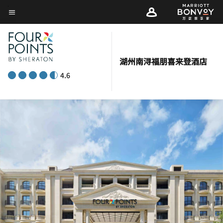
Skip
菜单文本
to
main
content
湖州南浔福朋喜来登酒店
4.6